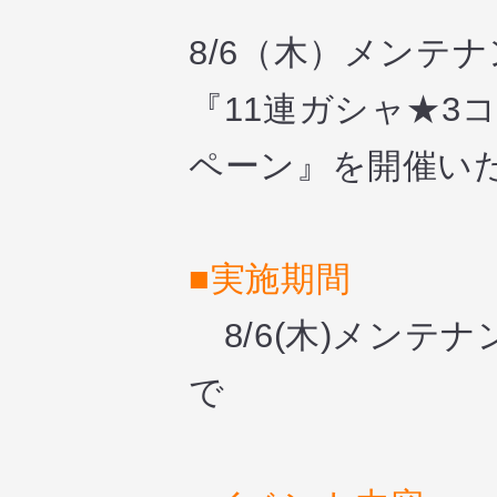
8/6（木）メンテ
『11連ガシャ★3
ペーン』を開催い
■実施期間
8/6(木)メンテナ
で