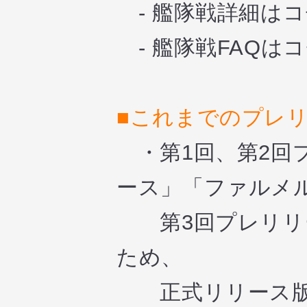
- 艦隊戦詳細は
コ
- 艦隊戦FAQは
コ
■これまでのプレ
・第1回、第2回
ース」「ファルメ
第3回プレリリー
ため、
正式リリース版