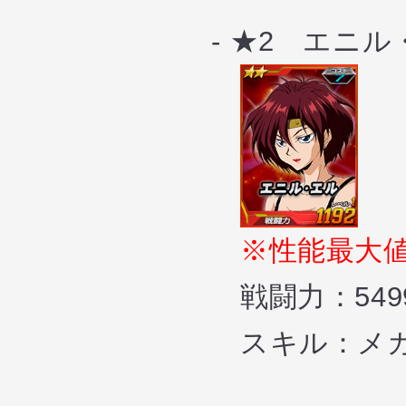
- ★2 エニル
※性能最大
戦闘力：5499（攻
スキル：
メ