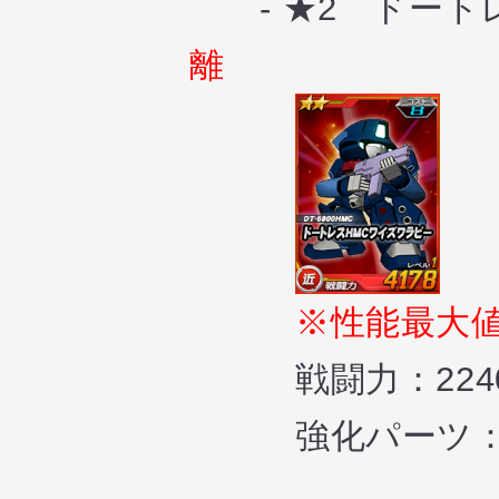
- ★2 ドート
離
※性能最大
戦闘力：22409（H
強化パーツ