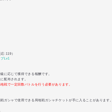
反応:119）
ブLv1
に応じて獲得できる報酬です。
に配布されます。
局地戦で一定回数バトルを行う必要があります。
地戦ガシャで使用できる局地戦ガシャチケットが手に入ることがあります
限