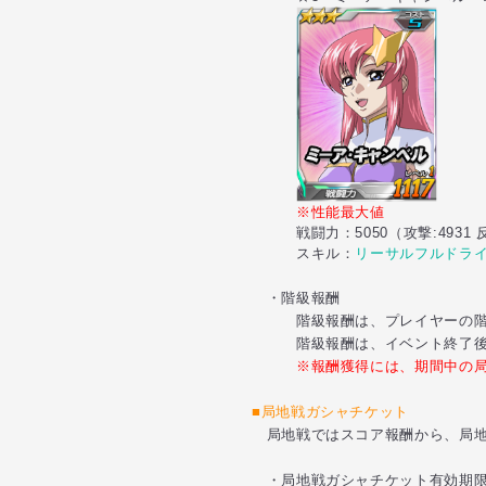
※性能最大値
戦闘力
：
5050（攻撃:4931 
スキル：
リーサルフルドライ
・階級報酬
階級報酬は、プレイヤーの階級
階級報酬は、イベント終了後
※報酬獲得には、期間中の
■局地戦ガシャチケット
局地戦ではスコア報酬から、局
・局地戦ガシャチケット有効期