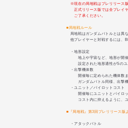
※現在の局地戦はプレリリース版
正式リリース版では全プレイヤー
ご了承ください。
■局地戦ルール
局地戦はガンダムバトルとは異な
他プレイヤーと対戦するには、B
・地形設定
地上や宇宙など、地形が開催
設定された地形適性がSのユニ
・出撃機体数
開催毎に定められた機体数まで
ガンダムバトル同様、出撃機体
・ユニット／パイロットコスト
開催毎にユニットとパイロット
コスト内に抑えるように、ユニ
■『局地戦』第3回プレリリース版
・アタックバトル