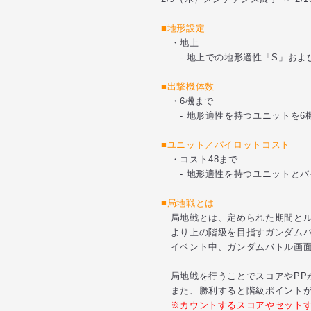
■地形設定
・地上
- 地上での地形適性「S」およ
■出撃機体数
・6機まで
- 地形適性を持つユニットを6
■ユニット／パイロットコスト
・コスト48まで
- 地形適性を持つユニットとパ
■局地戦とは
局地戦とは、定められた期間とル
より上の階級を目指すガンダムバ
イベント中、ガンダムバトル画面
局地戦を行うことでスコアやPP
また、勝利すると階級ポイントが
※カウントするスコアやセットす