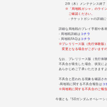
2/9（木）メンテナンス終了 ～
※「局地戦ガシャ」のライ
ご確認ください。
- チケットガシャの詳細
詳細な局地戦のプレイ手順や各画
- 局地戦詳細は
コチラ
- 局地戦FAQは
コチラ
※プレリリース版（先行体験版
変更となる場合がございますの
なお、プレリリース版（先行体験
不具合が発生した場合、状況によ
あらかじめご了承いただきますよ
不具合と思われる現象を確認され
-局地戦に関する不具合報告は
コ
※局地戦に関する不具合のご報
今後とも『SDガンダムオペレーシ