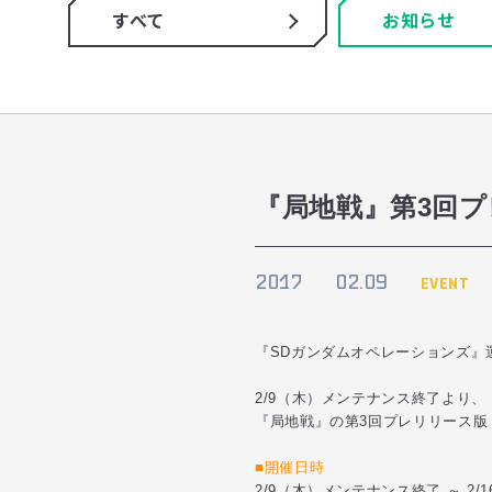
すべて
お知らせ
『局地戦』第3回
2017
02.09
EVENT
『SDガンダムオペレーションズ』
2/9（木）メンテナンス終了より、
『局地戦』の第3回プレリリース版
■開催日時
2/9（木）メンテナンス終了 ～ 2