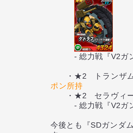
- 総力戦『V2ガ
・★2 トランザム
ポン所持
・★2 セラヴィー
- 総力戦『V2ガ
今後とも『SDガンダ