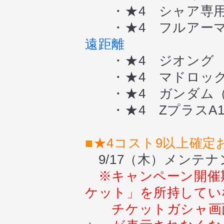
・★4 シャア専用
・★4 フルアーマ
遠距離
・★4 ジオング
・★4 マドロッ
・★4 ガンダム（
・★4 ZプラスA
■
★4コスト9以上確定
9/17（木）メンテナ
※キャンペーン開催期
ケット」
を所持してい
チケットガシャ画