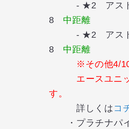
- ★2 アスト
8
中距離
- ★2 ア
8
中距離
※その他4/
エースユニット
す。
詳しくは
コ
・プラチナパ