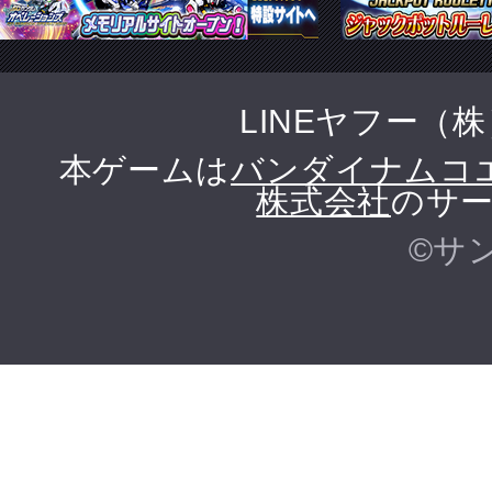
LINEヤフー（
本ゲームは
バンダイナムコ
株式会社
のサー
©サ