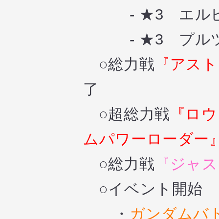
- ★3 エルピ
- ★3 プルツ
○総力戦
『アスト
了
○超総力戦
『ロウ
ムパワーローダー
○総力戦
『ジャス
○イベント開始
・
ガンダムバ