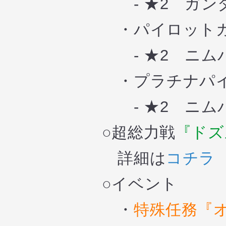
- ★2 ガ
・パイロットガ
- ★2 ニムバ
・プラチナパイ
-
★2
ニム
○超総力戦
『ドズ
詳細は
コチラ
○イベント
・
特殊任務『