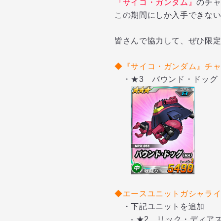
『サイコ・ガンダム』
のチ
この期間にしか入手できな
皆さんで協力して、ぜひ限
◆
『サイコ・ガンダム』
チ
・★3 バウンド・ドッグ
◆エースユニットガシャラ
・下記ユニットを追加
- ★2 リック・ディア