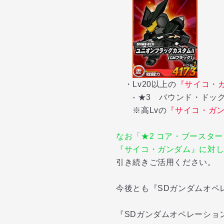
・Lv20以上の
『サイコ・
-
★3
バウンド・ドッ
※高Lvの
『サイコ・ガ
なお「★2 コア・ブースター
『サイコ・ガンダム
』
に対し
引き続きご活用ください。
今後とも『SDガンダムオペ
『SDガンダムオペレーショ