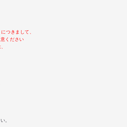
」につきまして、
意ください
は、
い
い。