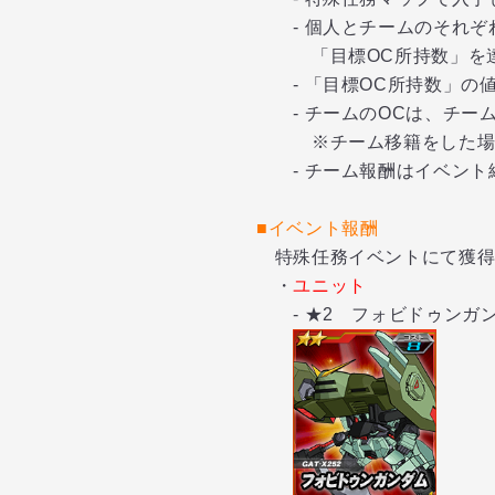
- 個人とチームのそれぞ
「目標OC所持数」を達
- 「目標OC所持数」の
- チームのOCは、チーム
※チーム移籍をした場合等
- チーム報酬はイベント
■イベント報酬
特殊任務イベントにて獲得
・
ユニット
- ★2 フォビドゥンガ