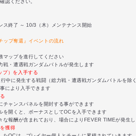
ご確認ください。
ナンス終了 ～ 10/3（木）メンテナンス開始
チップ奪還』イベント
の流れ
務マップを進行してください
力戦・遭遇戦ガンダムバトルが発生します
ップ）を入手する
進行中に発生する戦闘（総力戦・遭遇戦ガンダムバトルを除
により入手できます
する
にチャンスパネルを開封する事ができます
ルを開くと、ボーナスとしてOCを入手できます
な報酬が含まれており、場合によりFEVER TIMEが発生
酬を獲得
したOCは、プレイヤー個人とチームに累積されていきます