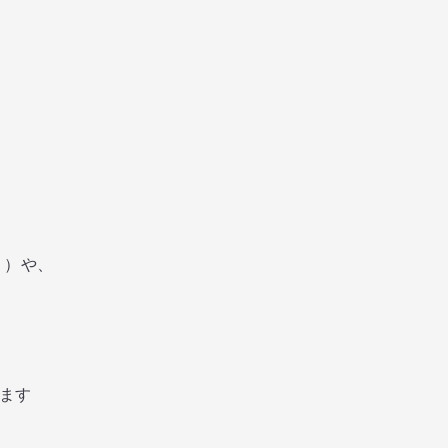
く）や、
します