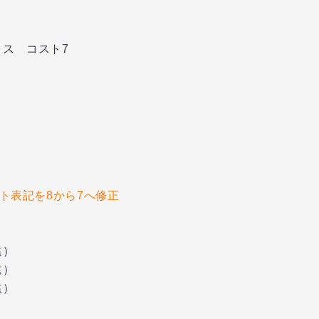
ス コスト7
コスト表記を8から7へ修正
遠）
遠）
遠）