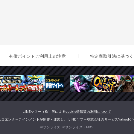
有償ポイントご利用上の注意
特定商取引法に基づく
LINEヤフー（株）等による
cookie情報等の利用について
ムコエンターテインメント
が制作・運営し、
LINEヤフー株式会社
のサービスYahoo
©サンライズ ©サンライズ・MBS