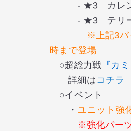
- ★3 カレン
- ★3 テリー・
※上記3パ
時まで登場
○超総力戦
『カミ
詳細は
コチラ
○イベント
・
ユニット強
※強化パー