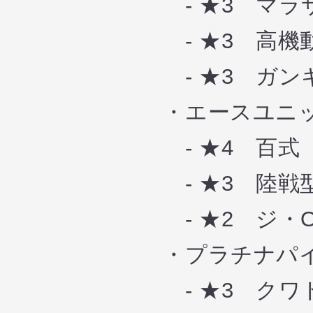
- ★3 マラ
- ★3 高機
- ★3 ガン
・エースユニッ
- ★4 百
- ★3 陸
- ★2 ジ・
・プラチナパイ
- ★3 ク