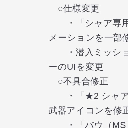
○仕様変更
・「シャア専用ズ
メーションを一部
・潜入ミッショ
ーのUIを変更
○不具合修正
・「★2 シャア
武器アイコンを修
・「バウ（MS）