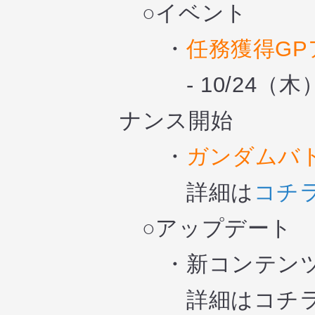
○イベント
・
任務獲得G
- 10/24（木）
ナンス開始
・
ガンダムバ
詳細は
コチ
○アップデート
・新コンテン
詳細は
コチ