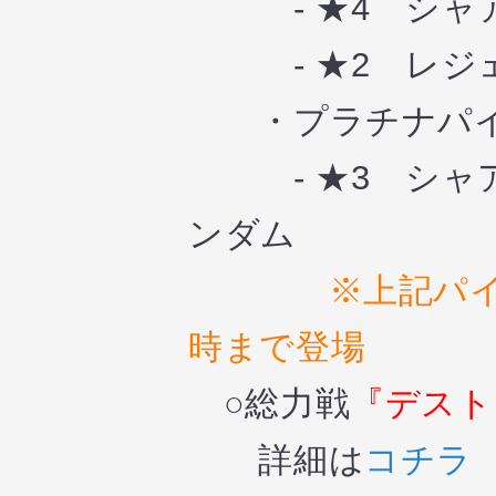
- ★4 シャ
- ★2 レジ
・プラチナパイ
- ★3 シャア
ンダム
※上記パイ
時まで登場
○総力戦
『デスト
詳細は
コチラ