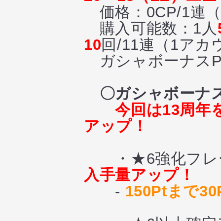
価格：0CP/1連（
購入可能数：1人
10
回/11連（1ア
ガシャボーナスPt
〇ガシャボーナス
今回は13周年
アップ！
・★6強化フレー
入手量アップ！
-
150Ptまで3