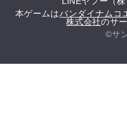
LINEヤフー（
本ゲームは
バンダイナムコ
株式会社
のサー
©サ