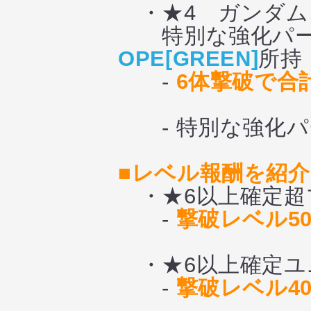
・★4 ガンダム
特別な強化パー
OPE[GREEN]
所持
-
6体撃破で合
- 特別な強化パ
■レベル報酬を紹介
・★6以上確定超
-
撃破レベル5
・★6以上確定ユ
-
撃破レベル4