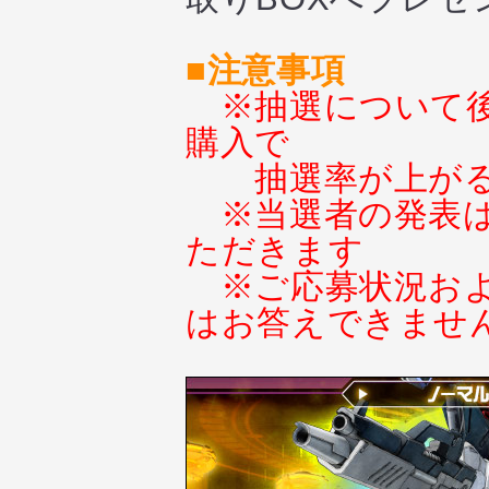
■注意事項
※抽選について
購入で
抽選率が上が
※当選者の発表
ただきます
※ご応募状況お
はお答えできませ