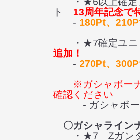
・★6以上確定ア
ト
13周年記念で
-
180Pt、210
・★7確定ユニ
追加！
-
270Pt、300
※ガシャボー
確認ください
- ガシャボーナ
〇ガシャライン
・★7 Zガン