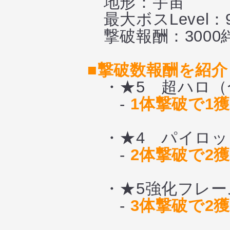
地形：宇宙
最大ボスLevel：
撃破報酬：3000
■撃破数報酬を紹介
・★5 超ハロ（合
-
1体撃破で1
・★4 パイロッ
-
2体撃破で2
・★5強化フレー
-
3体撃破で2