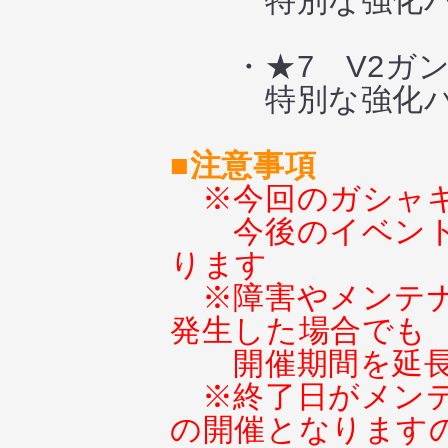
特別な強化パ
・★7 V2ガン
特別な強化パ
■注意事項
※今回のガシャ
今後のイベン
ります
※障害やメンテ
発生した場合でも
開催期間を延
※終了日がメン
の開催となります