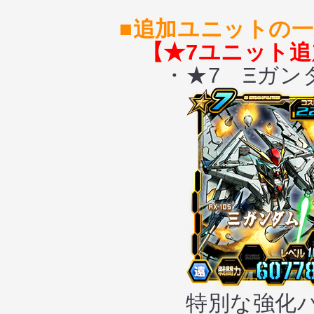
■追加ユニットの
【★7ユニット追
・★7 Ξガン
特別な強化パ