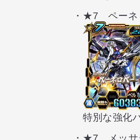
・★7 ペーネ
特別な強化パ
・★7 メッサー