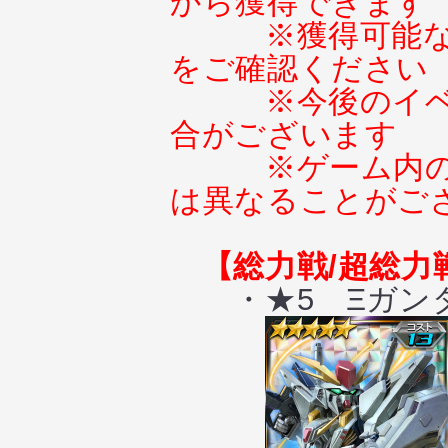
から獲得できます
※獲得可能
をご確認ください
※今後のイ
合がございます
※ゲーム内
は異なることがご
【総力戦/超総力
・★5 Ξガン