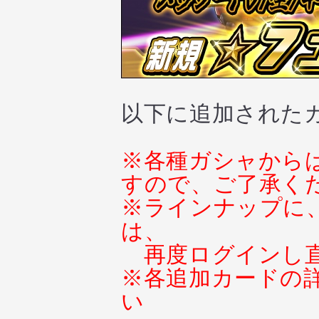
以下に追加された
※各種ガシャから
すので、ご了承く
※ラインナップに
は、
再度ログインし
※各追加カードの
い