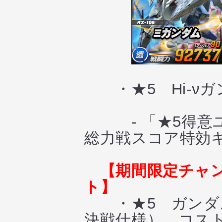
・★5 Hi-ν
- 「★5得意ユ
総力戦スコア特効
【期間限定チャ
ト】
・★5 ガンダム
決戦仕様） コス