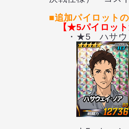
■追加パイロット
【★5パイロッ
・★5 ハサウェ