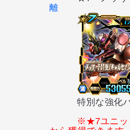
離
特別な強化パ
※★7ユニ