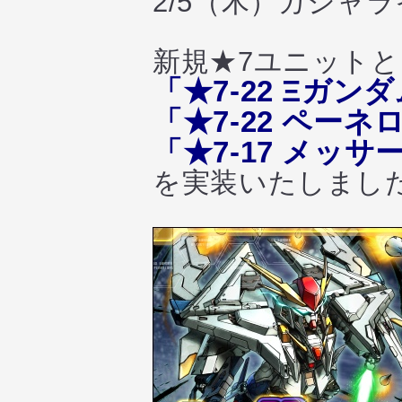
2/5（木）ガシャ
新規★7ユニット
「★7-22 Ξガン
「★7-22 ペーネ
「★7-17 メッサ
を実装いたしまし