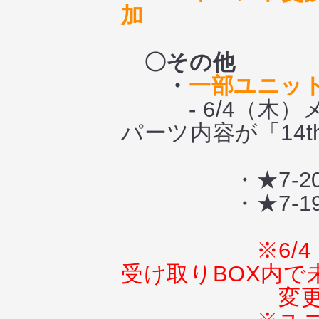
加
〇その他
・
一部ユニッ
- 6/4（木）
パーツ内容が「14t
・★7-20 
・★7-19 
※6
受け取りBOX内で
変