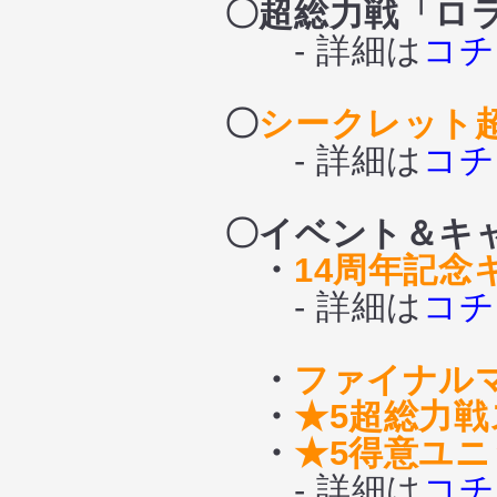
〇超総力戦
「ロ
- 詳細は
コチ
〇
シークレット
- 詳細は
コチ
〇イベント＆キ
・
14周年記念
- 詳細は
コチ
・
ファイナル
・
★5超総力
・
★5得意ユ
- 詳細は
コチ