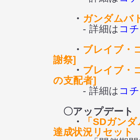
・
ガンダムバ
- 詳細は
コチ
・
ブレイブ・コ
謝祭]
・
ブレイブ・
の支配者]
- 詳細は
コチ
〇アップデート
・
「SDガン
達成状況リセット