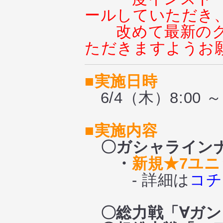
ールしていただき
改めて最新の
ただきますようお
■実施日時
6/4（木）8:00 ～ 
■実施内容
〇ガシャライン
・
新規★7ユ
- 詳細は
コチ
〇総力戦
「∀ガ