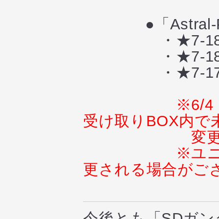
●「Astral-
・★7-18 ガ
・★7-18 シ
・★7-17
※6
受け取りBOX内で
変
※ユ
更される場合がご
今後とも「SDガ