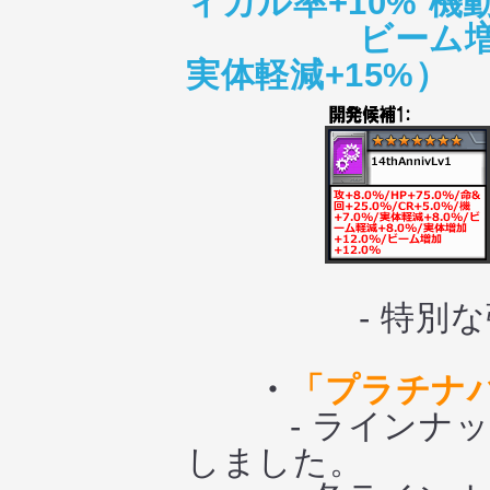
ィカル率+10% 機動
ビーム増
実体軽減+15%）
- 特別な強化
・
「プラチナ
- ラインナップ
しました。