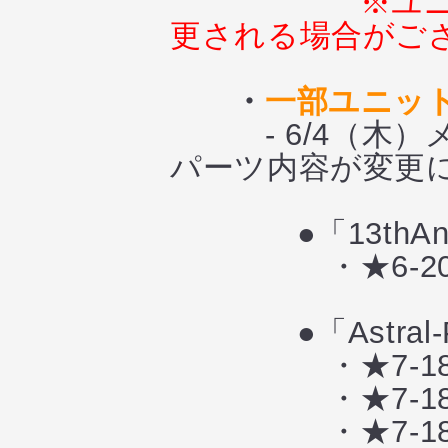
※ユ
更される場合がご
・
一部ユニッ
- 6/4（木）
パーツ内容が変更
●「13thAnniv
・★6-20（
●「Astral-
・★7-18 
・★7-18 
・★7-18 