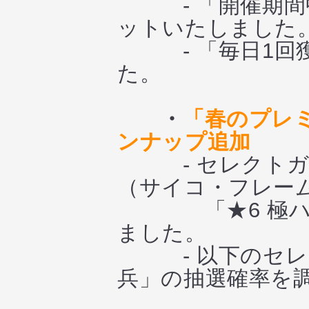
- 「開催期間中
ットいたしました
- 「毎日1回獲
た。
・
「春のプレ
ンナップ追加
- セレクトガシャ
（サイコ・フレー
「★6 極ハロ（
ました。
- 以下のセレク
兵」の抽選確率を