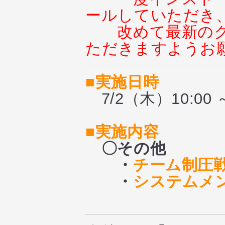
ールしていただき
改めて最新の
ただきますようお
■実施日時
7/2（木）10:00 ～
■実施内容
〇その他
・
チーム制圧
・
システムメ