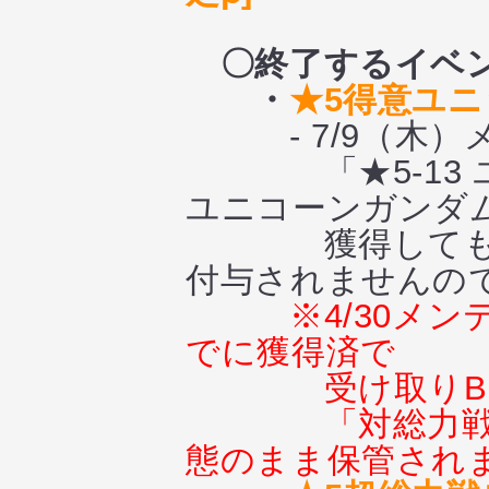
〇終了するイベ
・
★5得意ユ
- 7/9（木）
「★5-13 ユ
ユニコーンガンダム（
獲得しても、「
付与されませんの
※4/30メ
でに獲得済で
受け取り
「対総力
態のまま保管され