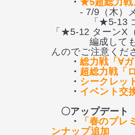
・
★5超総力
- 7/9（木）
「★5-13 ゴ
「★5-12 ターン
編成しても、超
んのでご注意くだ
・
総力戦「∀
・
超総力戦「
・
シークレッ
・
イベント交換
〇アップデート
・
「春のプレ
ンナップ追加