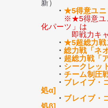
新）
・
★5得意ユ
※★5得意
化パーツ」は
即戦力キ
・
★5超総力
・
総力戦「ネ
・
超総力戦「
・
シークレッ
・
チーム制圧
・
ブレイブ・
処α]
・
ブレイブ・
処β]