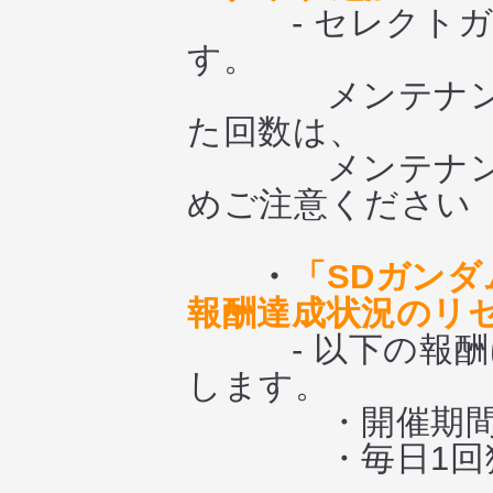
- セレクトガシ
す。
メンテナンス当
た回数は、
メンテナンス終
めご注意ください
・
「SDガン
報酬達成状況のリ
- 以下の報酬に
します。
・開催期間中
・毎日1回獲