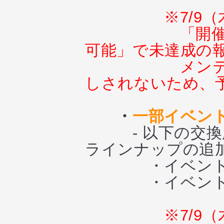
※7/9
「開
可能」で未達成の
メン
しされないため、
・
一部イベン
- 以下の交換所
ラインナップの追
・イベント交換
・イベント交換
※7/