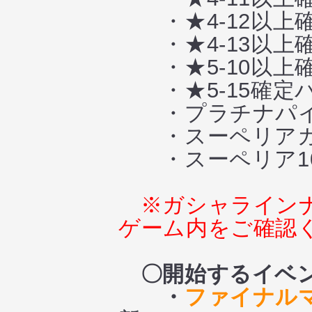
・★4-12以上
・★4-13以上
・★5-10以上
・★5-15確定
・プラチナパイ
・スーペリアガシ
・スーペリア10連
※ガシャライン
ゲーム内をご確認
〇開始するイベ
・
ファイナル