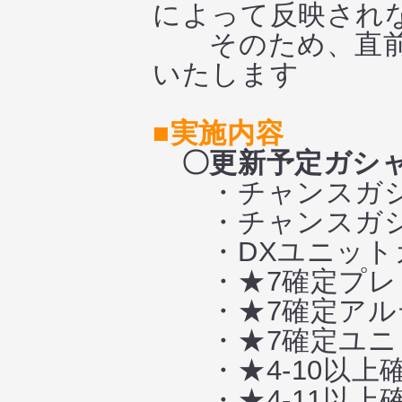
によって反映され
そのため、直前
いたします
■実施内容
〇更新予定ガシ
・チャンスガ
・チャンスガシ
・DXユニット
・★7確定プレミ
・★7確定アルテ
・★7確定ユニッ
・★4-10以上
・★4-11以上