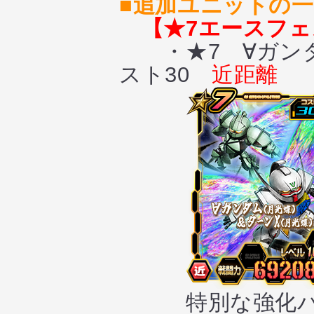
■追加ユニットの
【★7エースフ
・★7 ∀ガンダ
スト30
近距離
特別な強化パ