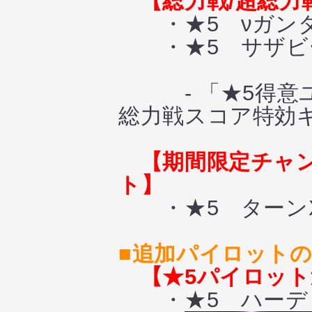
【総力戦/超総力
・★5 νガンダ
・★5 サザビ
- 「★5得意ユ
総力戦スコア特効
【期間限定チャ
ト】
・★5 ターンX
■追加パイロット
【★5パイロッ
・★5 ハーディ