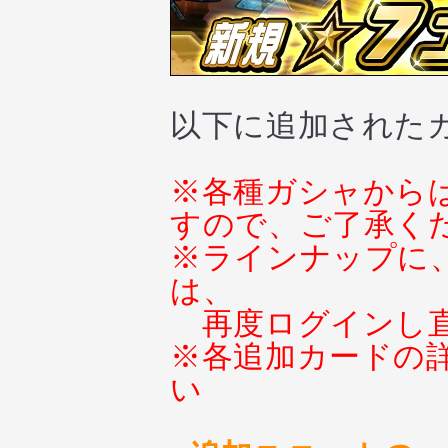
以下に追加された
※各種ガシャから
すので、ご了承く
※ラインナップに
は、
再度ログインし
※各追加カードの
い