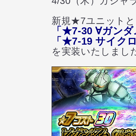
4/30（木）ガシ
新規★7ユニット
「★7-30 ∀ガ
「★7-19 サイ
を実装いたしまし