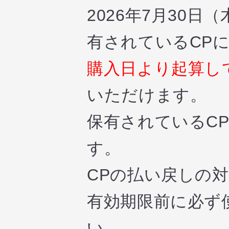
2026年7月30
有されているCP
購入日より起算して
いただけます。
保有されているC
す。
CPの払い戻しの
有効期限前に必ず
い。