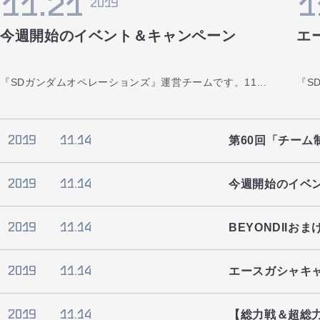
11.21
1
2019
今週開始のイベント＆キャンペーン
エ
『SDガンダムオペレーションズ』運営チームです。11...
『S
2019
11.14
第60回「チーム
2019
11.14
今週開始のイベ
2019
11.14
BEYONDII
2019
11.14
エースガシャキ
2019
11.14
【総力戦＆超総力