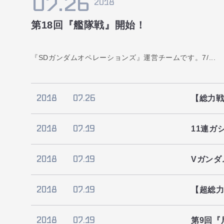
07.26
2018
第18回『艦隊戦』開始！
『SDガンダムオペレーションズ』運営チームです。7/...
2018
07.26
【総力
2018
07.19
11連ガ
2018
07.19
Vガンダ
2018
07.19
【超総
2018
07.19
第9回『