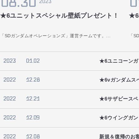
08.30
0
2023
★6ユニットスペシャル壁紙プレゼント！
★
「SDガンダムオペレーションズ」運営チームです。...
「S
2023
01.02
★6ユニコーン
2022
12.28
★6νガンダムス
2022
12.21
★6サザビース
2022
12.09
★6ウイングガ
2022
12.08
新規＆復帰のお客