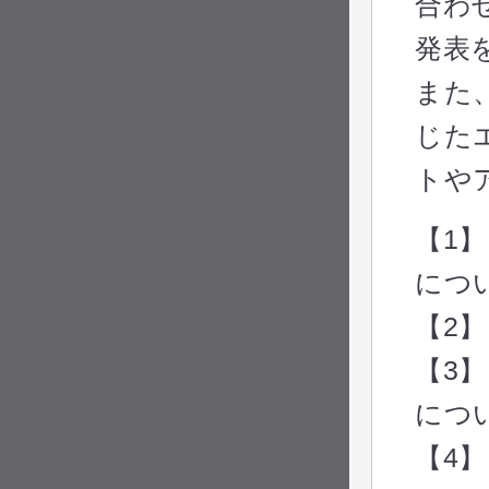
合わ
発表
また
じた
トや
【1
につ
【2
【3
につ
【4