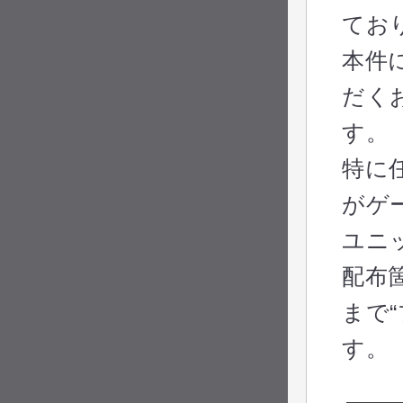
てお
本件
だく
す。
特に
がゲ
ユニ
配布
まで
す。