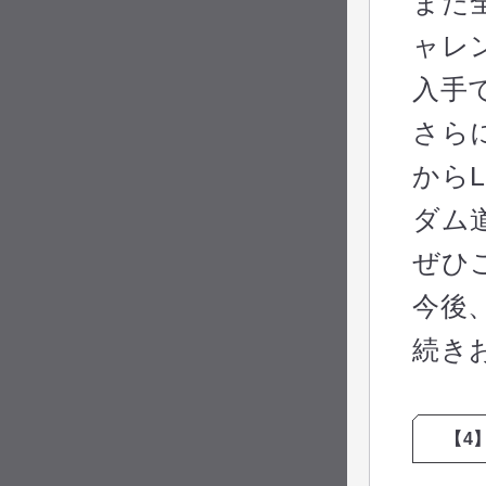
また
ャレ
入手
さら
から
ダム
ぜひ
今後
続き
【4