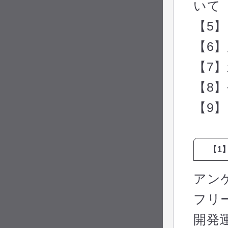
いて
【5
【6
【7
【8
【9
【1
アン
フリ
開発