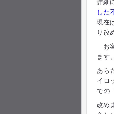
詳細
した
現在
り改
お客
ます
あら
イロ
での
改め