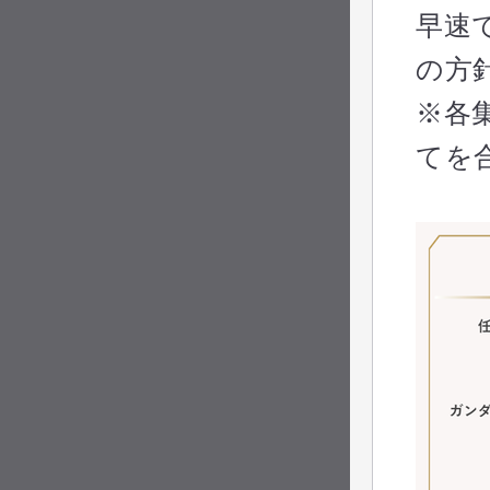
早速
の方
※各
てを