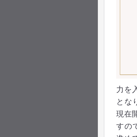
力を
とな
現在
すの