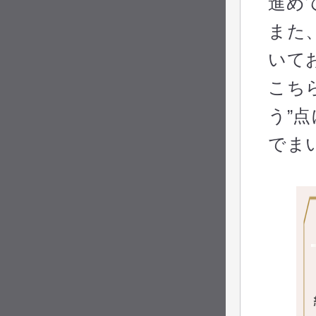
進め
また
いて
こち
う”
でま