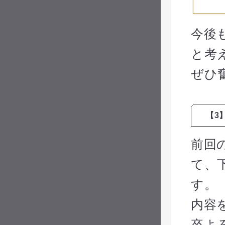
今後
と考
ぜひ
【3
前回
て、
す。
内容
卒よ