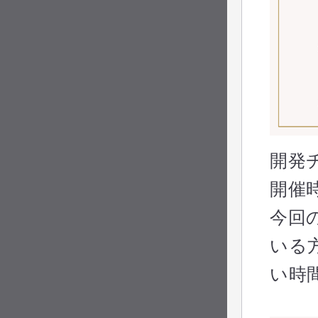
開発
開催
今回の
いる
い時