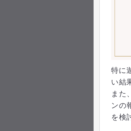
特に
い結
また
ンの
を検