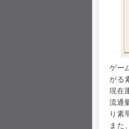
ゲー
がる
現在
流通
り素
また