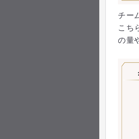
チー
こち
の量