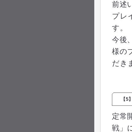
前述
プレ
す。
今後
様の
だき
【5
定常
戦」