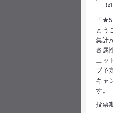
【2
「★
とう
集計
各属
ニッ
プ予
キャ
す。
投票期