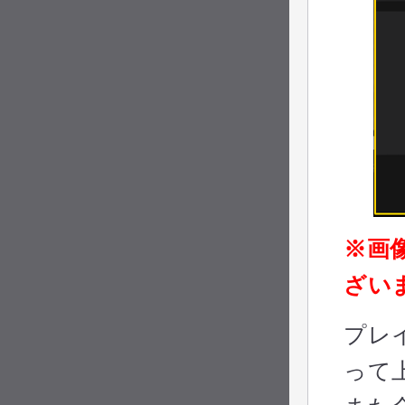
※画
ざい
プレ
って