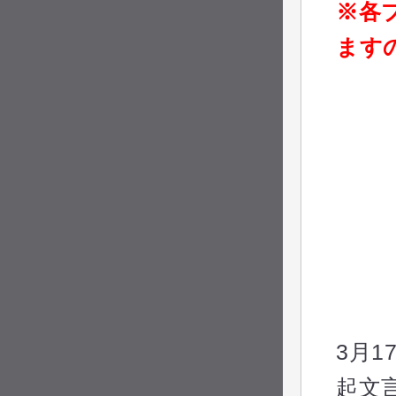
※各
ます
3月
起文