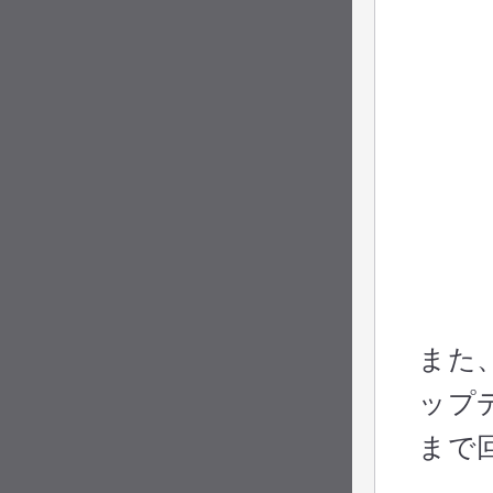
また
ップ
まで