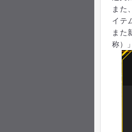
また
イテ
また
称）