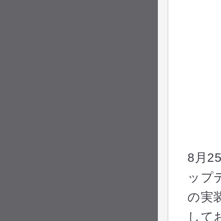
8月
ップ
の実
して