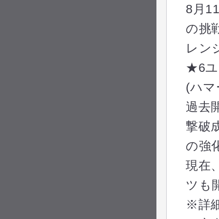
8月
の挑
レン
★6
(ハ
過去
撃破
の強
現在
ツも
※詳