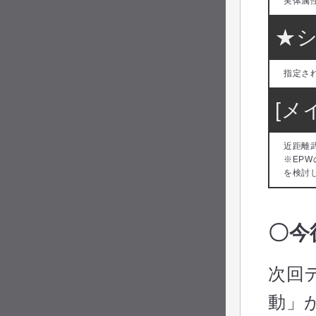
実体属
★
指定さ
[メ
近距離
※EP
を検討
〇今
次回
動」