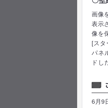
〇壁
画像
表示
像を
[ス
パネ
ドし
6月