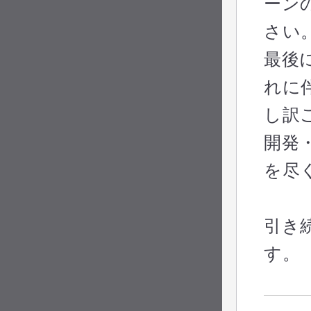
ーン
さい
最後
れに
し訳
開発
を尽
引き
す。