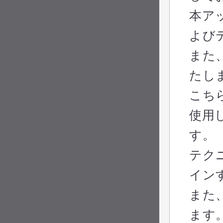
本ア
よび
また
たし
こち
使用
す。
テク
イン
また
ます