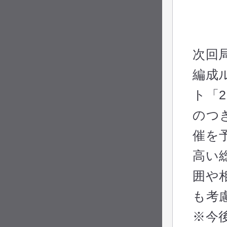
次回
編成
ト「
のつ
催を
高い
囲や
も考
※今