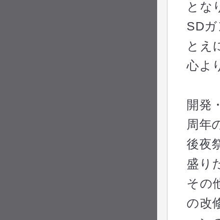
とな
SD
とえ
心よ
開発
周年
後夜
盛り
その
の改