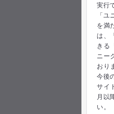
実行
「ユ
を満
は、
きる
ニー
おり
今後
サイ
月以
い。