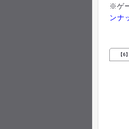
※ゲ
ンナ
【6