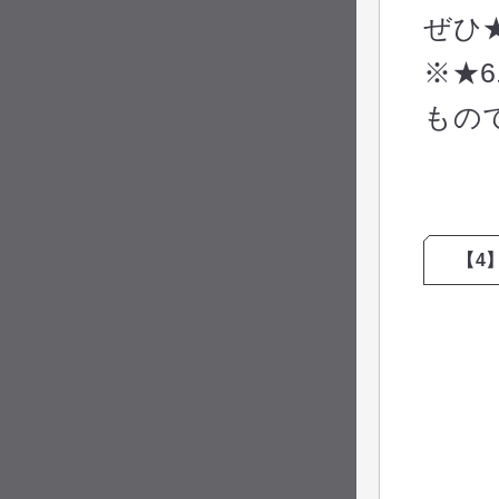
ぜひ
※★
もの
【4