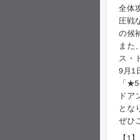
全体
圧戦
の候
また
ス・
9月1
「★
ドア
とな
ぜひ
【1