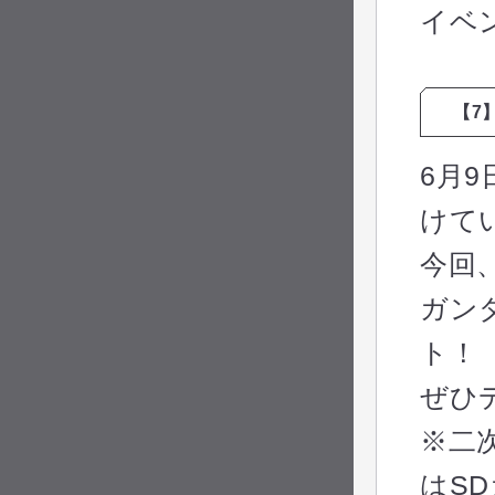
イベ
【7
6月
けて
今回
ガン
ト！
ぜひ
※二
はS