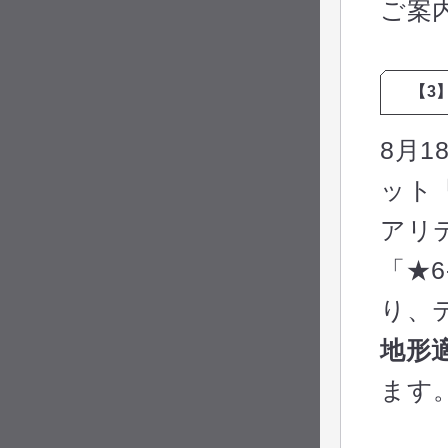
ご案
【3
8月
ット
アリ
「★
り、
地形
ます