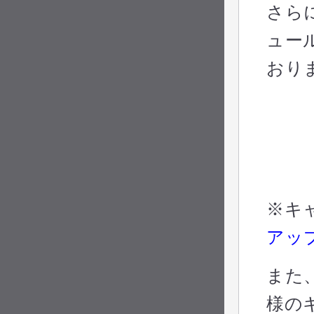
さら
ュー
おり
※キ
アッ
また
様の