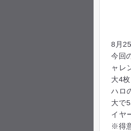
8月
今回
ャレ
大4
ハロ
大で
イヤ
※得