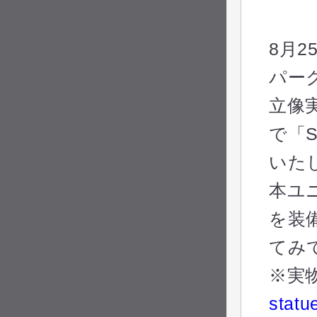
8月
パー
立像実
で「
いた
本ユ
を装
てみ
※実
statue