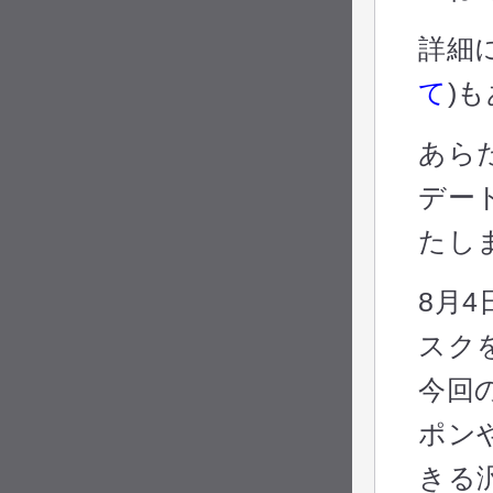
詳細
て
)
あら
デー
たし
8月
スク
今回
ポン
きる