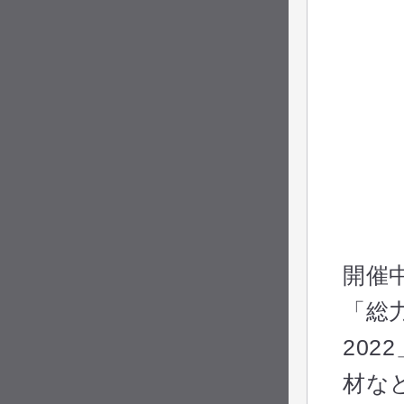
開催
「総
20
材な